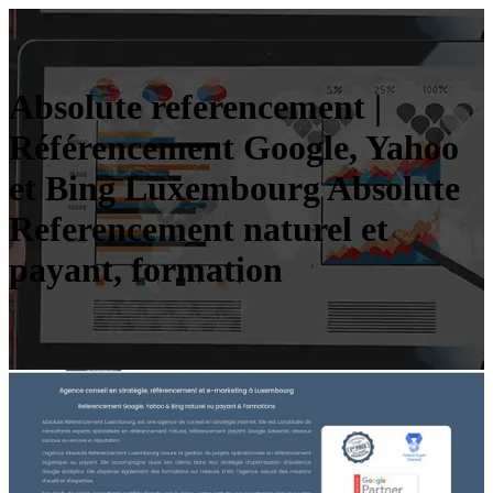
Absolute referen­ce­ment |
Référen­ce­ment Google, Yahoo
et Bing Luxembourg Absolute
Referen­ce­ment naturel et
payant, formation