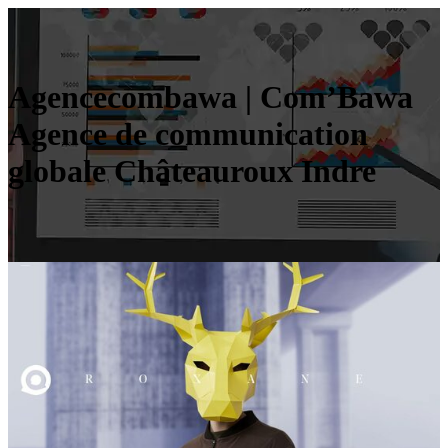
Agen­cecom­ba­wa | Com’Bawa
Agence de com­munica­tion
globale Châteauroux Indre