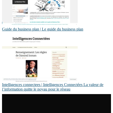
Guide du business plan | Le guide du business plan
In­telli­gen­ces connectees | In­telli­gen­ces Connectées La valeur de
l’information quitte le noyau pour le réseau