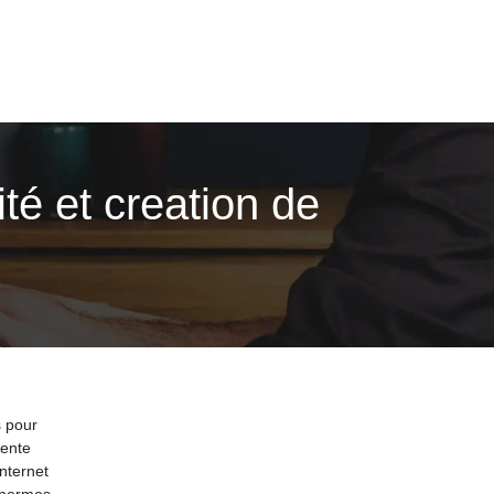
té et creation de
 pour
vente
Internet