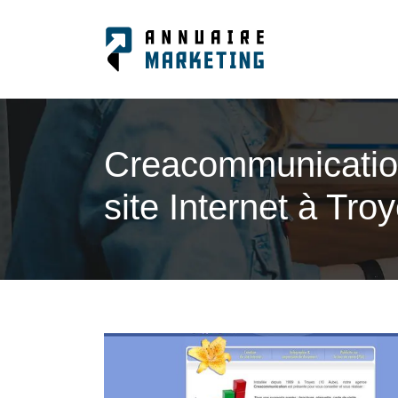
Creacom­munica­tion
site Internet à Tro