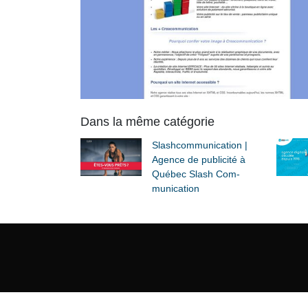
Dans la même catégorie
Slashcom­munica­tion |
Agence de publicité à
Québec Slash Com­
munica­tion