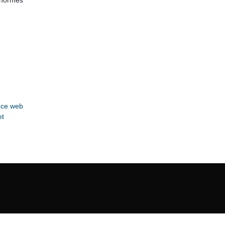
 normes
nce web
et