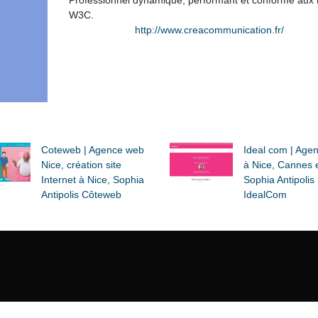
Professionnel dynamique, performant et conforme aux
W3C.
http://www.creacommunication.fr/
Coteweb | Agence web
Ideal com | Age
Nice, création site
à Nice, Cannes 
Internet à Nice, Sophia
Sophia Antipolis
Antipolis Côteweb
IdealCom