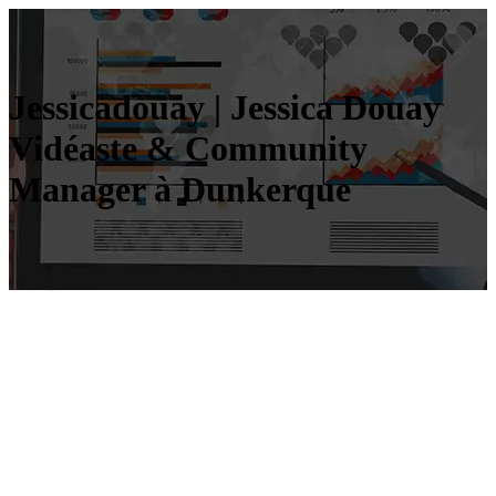
Jes­sica­douay | Jessica Douay
Vidéaste & Community
Manager à Dunkerque