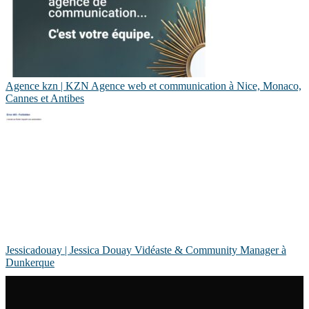
Agence kzn | KZN Agence web et com­munica­tion à Nice, Monaco,
Cannes et Antibes
Jes­sica­douay | Jessica Douay Vidéaste & Community Manager à
Dunkerque